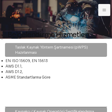
Belgelendirme Hizmetleri
Taslak Kaynak Yöntem Şartnamesi (pWPS)
Hazırlanması
EN ISO 15609, EN 15613
AWS D1.1,
AWS D1.2,
ASME Standartlarına Göre
Kaynakçı / Kaynak Operatörü Sertifikalandırma